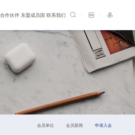
合作伙伴
东盟成员国
联系我们
目
贸资讯
组织架构
会员新闻
马来西亚
通知公告
荣誉资质
申请入会
联系方式
印度尼西亚
大事记
在线留言
泰国
新加坡
招聘岗位
菲律宾
用
会员单位
会员新闻
申请入会