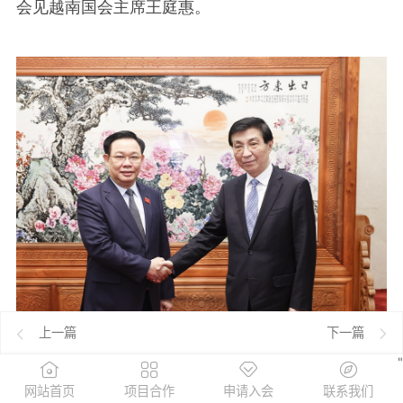
会见越南国会主席王庭惠。
上一篇
下一篇
"
4月9日，全国政协主席王沪宁在北京会见越南国会
下一篇
网站首页
项目合作
申请入会
联系我们